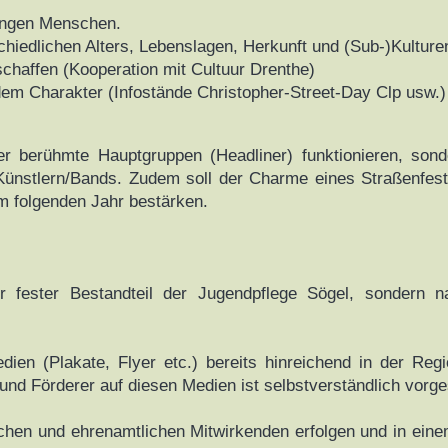
jungen Menschen.
hiedlichen Alters, Lebenslagen, Herkunft und (Sub-)Kulture
chaffen (Kooperation mit Cultuur Drenthe)
m Charakter (Infostände Christopher-Street-Day Clp usw.)
über berühmte Hauptgruppen (Headliner) funktionieren, son
ünstlern/Bands. Zudem soll der Charme eines Straßenfest
 folgenden Jahr bestärken.
nur fester Bestandteil der Jugendpflege Sögel, sondern 
edien (Plakate, Flyer etc.) bereits hinreichend in der Reg
nd Förderer auf diesen Medien ist selbstverständlich vorg
tlichen und ehrenamtlichen Mitwirkenden erfolgen und in ei