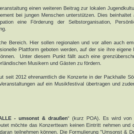
anstaltung einen weiteren Beitrag zur lokalen Jugendkultur
ement bei jungen Menschen unterstützen. Dies beinhaltet 
ation eine Förderung der Selbstorganisation, Persönl
ng.
sche Bereich. Hier sollen regionalen und vor allen auch e
essionelle Plattform geboten werden, auf der sie ihre eigen
n können. Unter diesem Punkt fällt auch eine grenzübersc
erländischen Musikern und Gästen zu fördern.
t seit 2012 ehrenamtlich die Konzerte in der Packhalle 
Veranstaltungen auf ein Musikfestival übertragen und zude
LLE - umsonst & draußen
“ (kurz POA). Es wird von e
deutet möchte das Konzertteam keinen Eintritt nehmen und 
 daran teilnehmen können. Die Formulierung "Umsonst & Dra