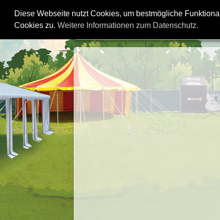
START
AKTUELLES
Diese Webseite nutzt Cookies, um bestmögliche Funktional
Cookies zu.
Weitere Informationen zum Datenschutz.
KONTAKT
SPONSOR