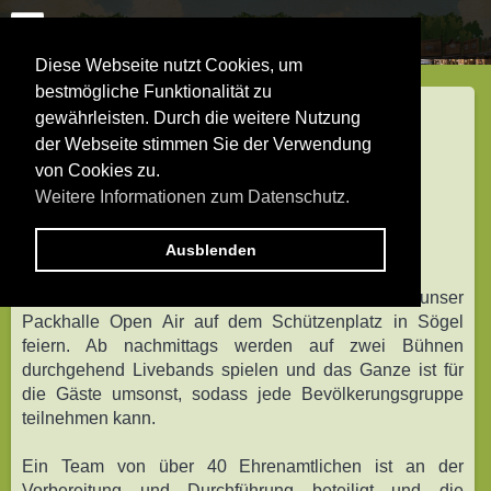
Diese Webseite nutzt Cookies, um
bestmögliche Funktionalität zu
WARUM SIE UNS
gewährleisten. Durch die weitere Nutzung
der Webseite stimmen Sie der Verwendung
UNTERSTÜTZEN
von Cookies zu.
SOLLTEN?
Weitere Informationen zum Datenschutz.
Moin,
Ausblenden
am 07. Spetember 2024 werden wir zum 7. mal unser
Packhalle Open Air auf dem Schützenplatz in Sögel
feiern. Ab nachmittags werden auf zwei Bühnen
durchgehend Livebands spielen und das Ganze ist für
die Gäste umsonst, sodass jede Bevölkerungsgruppe
teilnehmen kann.
Ein Team von über 40 Ehrenamtlichen ist an der
Vorbereitung und Durchführung beteiligt und die