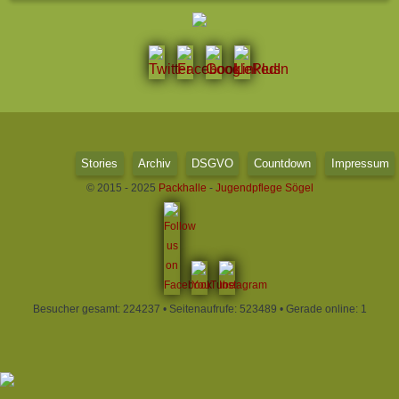
Stories
Archiv
DSGVO
Countdown
Impressum
© 2015 - 2025
Packhalle
-
Jugendpflege Sögel
Besucher gesamt: 224237 • Seitenaufrufe: 523489 • Gerade online: 1