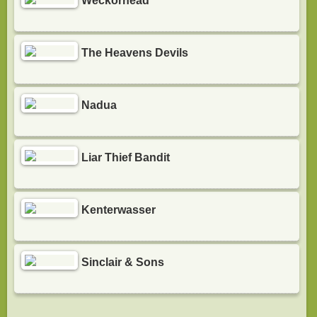
Weckörhead
The Heavens Devils
Nadua
Liar Thief Bandit
Kenterwasser
Sinclair & Sons