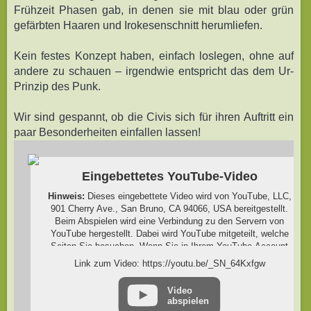
Frühzeit Phasen gab, in denen sie mit blau oder grün
gefärbten Haaren und Irokesenschnitt herumliefen.
Kein festes Konzept haben, einfach loslegen, ohne auf
andere zu schauen – irgendwie entspricht das dem Ur-
Prinzip des Punk.
Wir sind gespannt, ob die Civis sich für ihren Auftritt ein
paar Besonderheiten einfallen lassen!
Eingebettetes YouTube-Video
Hinweis:
Dieses eingebettete Video wird von YouTube, LLC,
901 Cherry Ave., San Bruno, CA 94066, USA bereitgestellt.
Beim Abspielen wird eine Verbindung zu den Servern von
YouTube hergestellt. Dabei wird YouTube mitgeteilt, welche
Seiten Sie besuchen. Wenn Sie in Ihrem YouTube-Account
eingeloggt sind, kann YouTube Ihr Surfverhalten Ihnen
Link zum Video: https://youtu.be/_SN_64Kxfgw
persönlich zuzuordnen. Dies verhindern Sie, indem Sie sich
vorher aus Ihrem YouTube-Account ausloggen.
Video
abspielen
Wird ein YouTube-Video gestartet, setzt der Anbieter Cookies