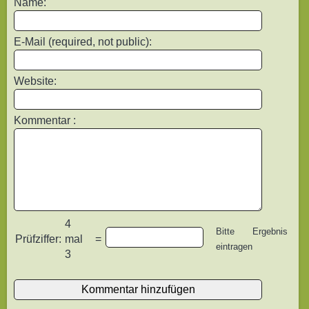
Name:
E-Mail (required, not public):
Website:
Kommentar :
4
Bitte Ergebnis
Prüfziffer:
mal
=
eintragen
3