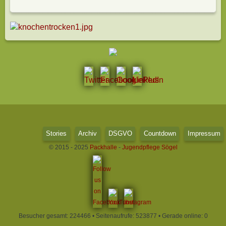
Stories
Archiv
DSGVO
Countdown
Impressum
© 2015 - 2025
Packhalle
-
Jugendpflege Sögel
Besucher gesamt: 224466 • Seitenaufrufe: 523877 • Gerade online: 0