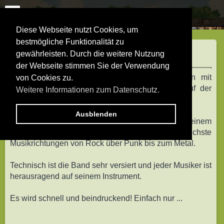
Diese Webseite nutzt Cookies, um
bestmögliche Funktionalität zu
UHGAH WUGAH
gewährleisten. Durch die weitere Nutzung
der Webseite stimmen Sie der Verwendung
Uhgah Wugah
spielen Dank einer Kooperation mit
von Cookies zu.
Kunst & Cultuur Drenthe im Abendprogramm auf der
Weitere Informationen zum Datenschutz.
MAIN STAGE.
Ausblenden
Sie mischen den Sound der 90er Jahre zu einem
eigenen Stil und nutzen dabei unterschiedlichste
Musikrichtungen von Rock über Punk bis zum Metal.
Technisch ist die Band sehr versiert und jeder Musiker ist
herausragend auf seinem Instrument.
Es wird schnell und beindruckend! Einfach nur ...